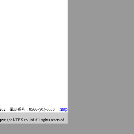
map
番号：0566-(91)-6666
 KTEX co.,ltd All rights reserved.