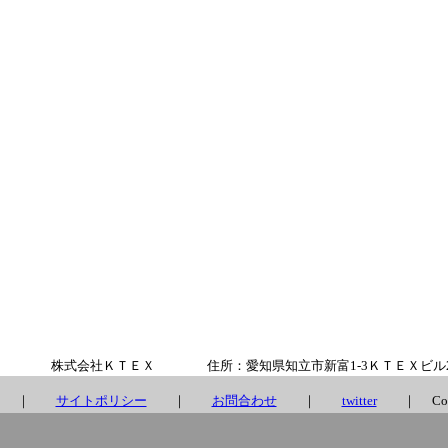
株式会社ＫＴＥＸ 住所：愛知県知立市新富1-3ＫＴＥＸビル202 電話
｜
サイトポリシー
｜
お問合わせ
｜
twitter
｜ Copyright